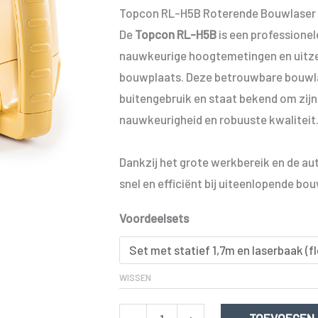
Topcon RL-H5B Roterende Bouwlaser
De
Topcon RL-H5B
is een professione
nauwkeurige hoogtemetingen en uit
bouwplaats. Deze betrouwbare bouwlas
buitengebruik en staat bekend om zij
nauwkeurigheid en robuuste kwaliteit
Dankzij het grote werkbereik en de au
snel en efficiënt bij uiteenlopende bo
Voordeelsets
WISSEN
Topcon