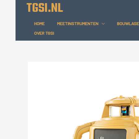
TGSI.NL
Ga
naar
de
HOME
MEETINSTRUMENTEN
BOUWLASE
inhoud
OVER TGSI