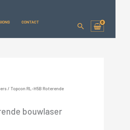
SIONS
CONTACT
Zoeken
ers
/ Topcon RL-H5B Roterende
rende bouwlaser