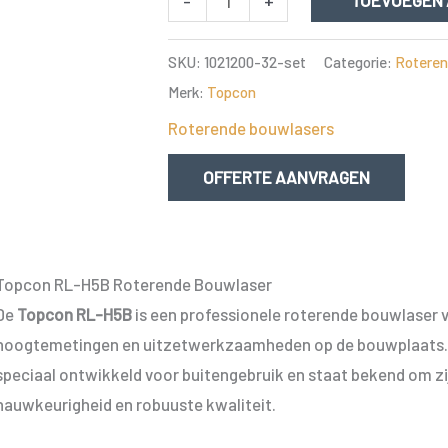
-
+
TOEVOEGEN
RL-
H5B
SKU:
1021200-32-set
Categorie:
Roteren
Roterende
Merk:
Topcon
bouwlaser
Roterende bouwlasers
aantal
OFFERTE AANVRAGEN
Topcon RL-H5B Roterende Bouwlaser
De
Topcon RL-H5B
is een professionele roterende bouwlaser
hoogtemetingen en uitzetwerkzaamheden op de bouwplaats. 
speciaal ontwikkeld voor buitengebruik en staat bekend om z
nauwkeurigheid en robuuste kwaliteit.