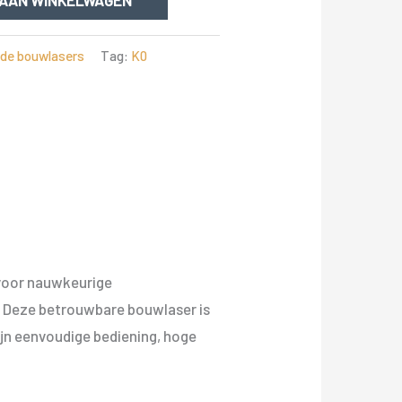
 AAN WINKELWAGEN
de bouwlasers
Tag:
K0
 voor nauwkeurige
Deze betrouwbare bouwlaser is
ijn eenvoudige bediening, hoge