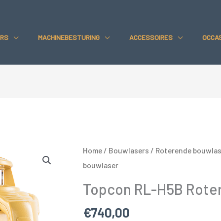
RS
MACHINEBESTURING
ACCESSOIRES
OCCA
Home
/
Bouwlasers
/
Roterende bouwlas
bouwlaser
Topcon RL-H5B Rote
€
740,00