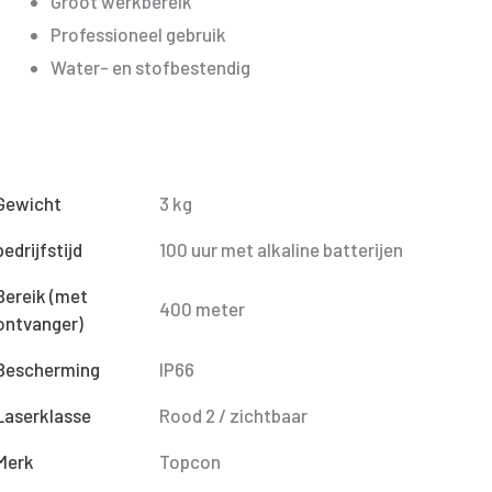
Groot werkbereik
Professioneel gebruik
Water- en stofbestendig
Gewicht
3 kg
bedrijfstijd
100 uur met alkaline batterijen
Bereik (met
400 meter
ontvanger)
Bescherming
IP66
Laserklasse
Rood 2 / zichtbaar
Merk
Topcon