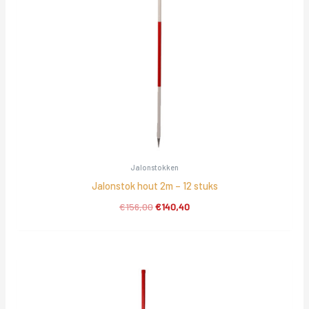
Jalonstokken
Jalonstok hout 2m – 12 stuks
Oorspronkelijke
Huidige
€
156,00
€
140,40
prijs
prijs
was:
is:
€156,00.
€140,40.