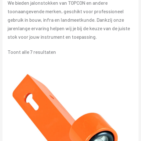
We bieden jalonstokken van TOPCON en andere
toonaangevende merken, geschikt voor professioneel
gebruik in bouw, infra en landmeetkunde. Dankzij onze
jarenlange ervaring helpen wij je bij de keuze van de juiste
stok voor jouw instrument en toepassing.
Gesorteerd
Toont alle 7 resultaten
op
prijs:
laag
naar
hoog