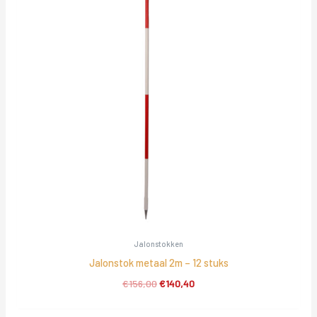
Jalonstokken
Jalonstok metaal 2m – 12 stuks
Oorspronkelijke
Huidige
€
156,00
€
140,40
prijs
prijs
was:
is: