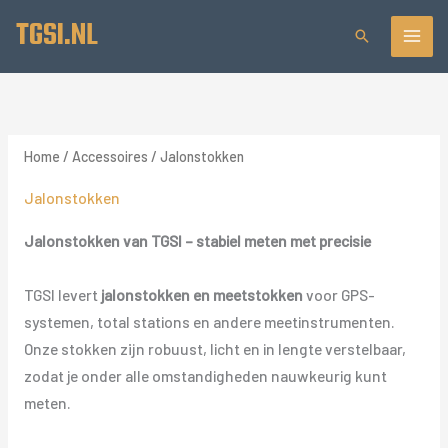
Ga
TGSI.NL
Zoeken
naar
de
inhoud
Home
/
Accessoires
/ Jalonstokken
Jalonstokken
Jalonstokken van TGSI – stabiel meten met precisie
TGSI levert
jalonstokken en meetstokken
voor GPS-
systemen, total stations en andere meetinstrumenten.
Onze stokken zijn robuust, licht en in lengte verstelbaar,
zodat je onder alle omstandigheden nauwkeurig kunt
meten.