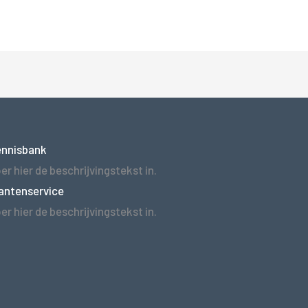
ennisbank
er hier de beschrijvingstekst in.
antenservice
er hier de beschrijvingstekst in.