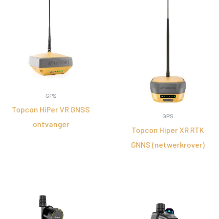
GPS
Topcon HiPer VR GNSS
GPS
ontvanger
Topcon Hiper XR RTK
GNNS (netwerkrover)