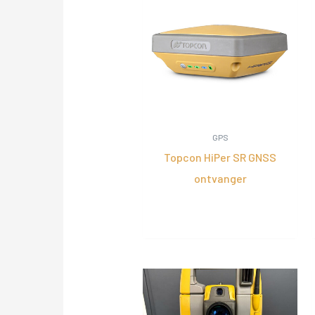
GPS
Topcon HiPer SR GNSS
ontvanger