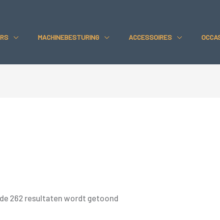
RS
MACHINEBESTURING
ACCESSOIRES
OCCA
Gesorteerd
 de 262 resultaten wordt getoond
op
prijs: