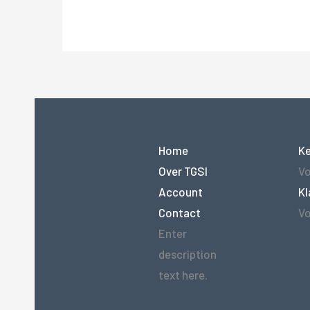
Home
K
Over TGSI
Vo
Account
Kl
Contact
Vo
Enter
description
text here.