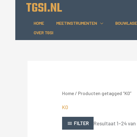
TGSI.NL
Ga
naar
de
HOME
MEETINSTRUMENTEN
BOUWLASE
inhoud
OVER TGSI
Home
/ Producten getagged “K0”
K0
Resultaat 1–24 van
FILTER