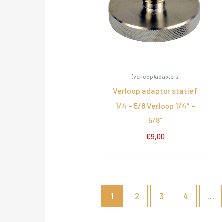
(verloop)adapters
Verloop adaptor statief
1/4 – 5/8 Verloop 1/4″ –
5/8″
€
9,00
1
2
3
4
…