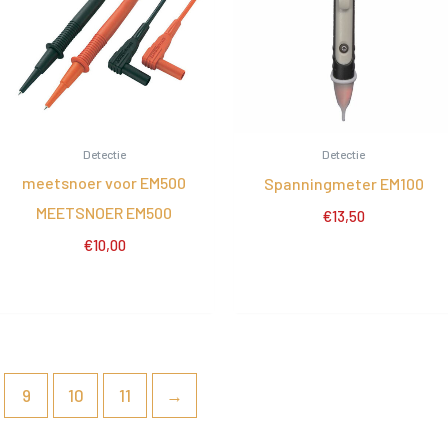
Detectie
Detectie
meetsnoer voor EM500
Spanningmeter EM100
MEETSNOER EM500
€
13,50
€
10,00
9
10
11
→