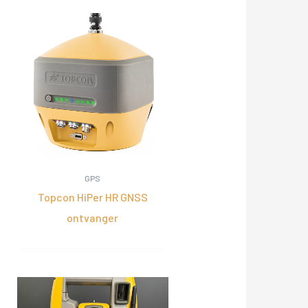
GPS
Topcon HiPer HR GNSS
ontvanger