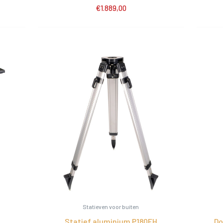
€
1.889,00
Statieven voor buiten
Statief aluminium P180EH
Do