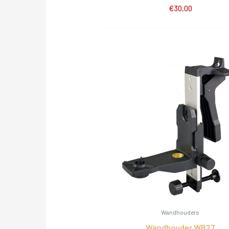
€
30,00
Wandhouders
Wandhouder WB27