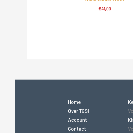
€
41,00
Home
K
Over TGSI
Vo
Account
Kl
Contact
Vo