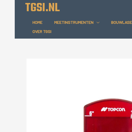
TGSI.NL
Ga
naar
de
HOME
MEETINSTRUMENTEN
BOUWLASE
inhoud
OVER TGSI