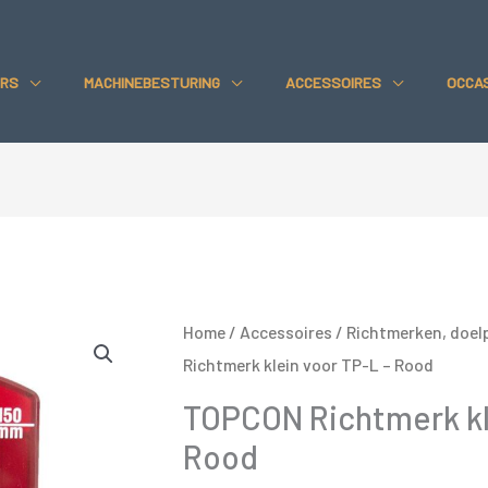
klein
voor
RS
MACHINEBESTURING
ACCESSOIRES
OCCA
TP-
L
-
Rood
aantal
Home
/
Accessoires
/
Richtmerken, doelp
Richtmerk klein voor TP-L – Rood
TOPCON Richtmerk kle
Rood