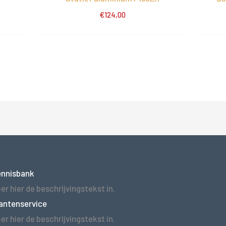
€
124,00
ennisbank
er hier de beschrijvingstekst in.
antenservice
er hier de beschrijvingstekst in.