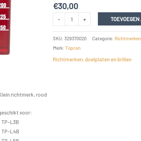
€
30,00
TOPCON
-
+
TOEVOEGEN
Richtmerk
klein
SKU:
329370020
Categorie:
Richtmerken, 
voor
Merk:
Topcon
TP-
Richtmerken, doelplaten en brillen
L
-
Rood
aantal
Klein richtmerk, rood
geschikt voor:
• TP-L3B
• TP-L4B
• TP-L5B