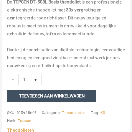
De
TOPCON DT-309L Basis theodoliet
is een professionele
elektronische theodoliet met
30x vergroting
en
geïntegreerde rode richtlaser. Dit nauwkeurige en
robuuste meetinstrument is ontwikkeld voor dagelijks
gebruik in de bouw, infra en landmeetkunde.
Dankzij de combinatie van digitale technologie, eenvoudige
bediening en een goed zichtbare laserstraal werk je snel,
nauwkeurig en efficiënt op de bouwplaats.
TOPCON
-
+
DT-
309L
TOEVOEGEN AAN WINKELWAGEN
Basis
theodoliet
SKU:
1034419-16
Categorie:
Theodolieten
Tag:
K0
30x
Merk:
Topcon
vergroting
Theodolieten