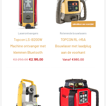
Laserontvangers
Roterende bouwlasers
Topcon LS-B200W
TOPCON RL-H5A
Machine ontvanger met
Bouwlaser met laadplug
klemmen Bluetooth
aan de voorkant
Oorspronkelijke
Huidige
€
2.250,00
€
2.195,00
Vanaf
€
980,00
prijs
prijs
was:
is:
€2.250,00.
€2.195,00.