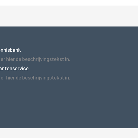
ennisbank
er hier de beschrijvingstekst in.
antenservice
er hier de beschrijvingstekst in.