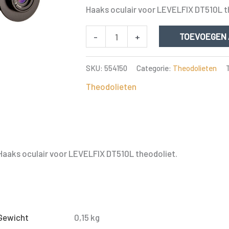
Haaks oculair voor LEVELFIX DT510L t
HAAKS
-
+
TOEVOEGEN
OCULAIR
VOOR
SKU:
554150
Categorie:
Theodolieten
THEODOLIET
Theodolieten
aantal
Haaks oculair voor LEVELFIX DT510L theodoliet.
Gewicht
0,15 kg