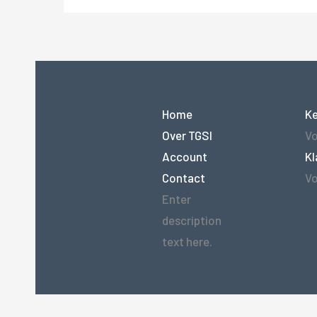
Home
K
Over TGSI
Vo
Account
Kl
Contact
Vo
Enter
description
text here.