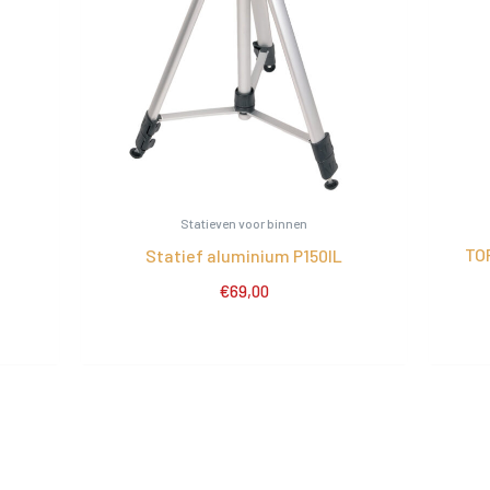
Statieven voor binnen
TO
M
Statief aluminium P150IL
€
69,00