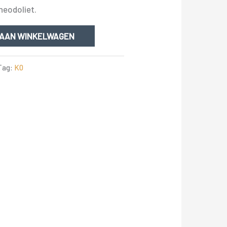
heodoliet.
 AAN WINKELWAGEN
Tag:
K0