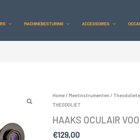
VOOR
THEODO
RS
MACHINEBESTURING
ACCESSOIRES
OCCA
aantal
Home
/
Meetinstrumenten
/
Theodoliet
THEODOLIET
HAAKS OCULAIR VOO
€
129,00