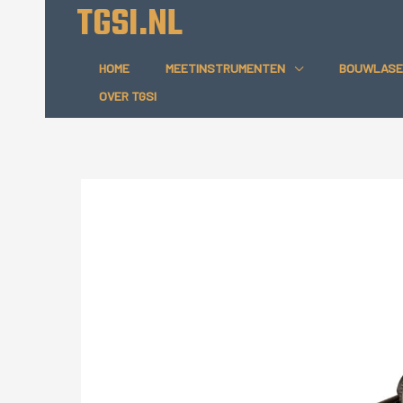
TGSI.NL
Ga
naar
de
HOME
MEETINSTRUMENTEN
BOUWLASE
inhoud
OVER TGSI