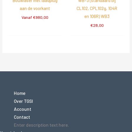
Bouwlaser met laadplug
WB-3 (standaard bij
aan de voorkant
CL102, CPL102g, 104R
en 106R) WB3
Vanaf
€
980,00
€
28,00
Home
Over TGSI
Account
Contact
Enter description text here.