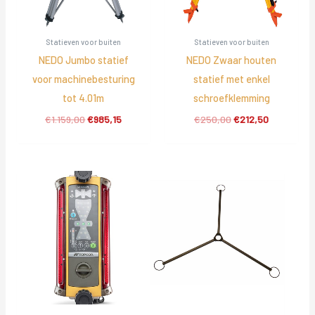
Statieven voor buiten
Statieven voor buiten
NEDO Jumbo statief
NEDO Zwaar houten
voor machinebesturing
statief met enkel
tot 4.01m
schroefklemming
Oorspronkelijke
Huidige
Oorspronkelijke
Huidige
€
1.159,00
€
985,15
€
250,00
€
212,50
prijs
prijs
prijs
prijs
was:
is:
was:
is:
€1.159,00.
€985,15.
€250,00.
€212,50.