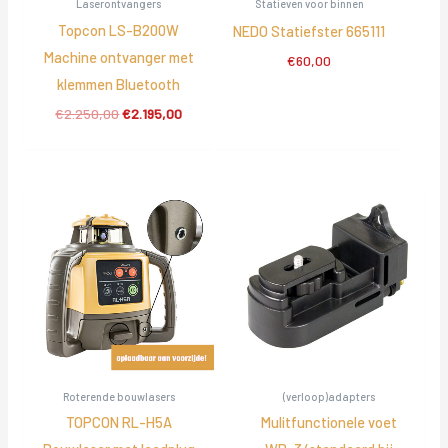
Laserontvangers
Statieven voor binnen
Topcon LS-B200W
NEDO Statiefster 665111
Machine ontvanger met
€
60,00
klemmen Bluetooth
Oorspronkelijke
Huidige
€
2.250,00
€
2.195,00
prijs
prijs
was:
is:
€2.250,00.
€2.195,00.
Roterende bouwlasers
(verloop)adapters
TOPCON RL-H5A
Mulitfunctionele voet