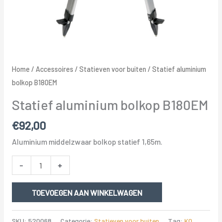
Home
/
Accessoires
/
Statieven voor buiten
/ Statief aluminium
bolkop B180EM
Statief aluminium bolkop B180EM
€
92,00
Aluminium middelzwaar bolkop statief 1,65m.
Statief
-
+
aluminium
bolkop
TOEVOEGEN AAN WINKELWAGEN
B180EM
aantal
SKU:
520068
Categorie:
Statieven voor buiten
Tag:
K0