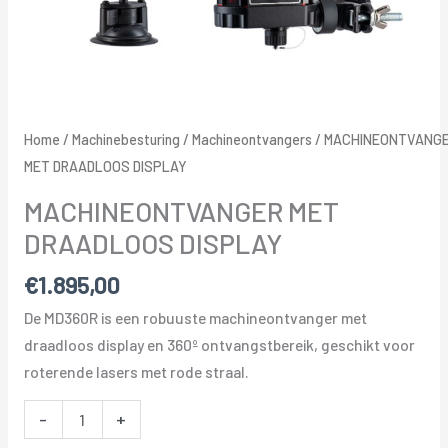
Home
/
Machinebesturing
/
Machineontvangers
/ MACHINEONTVANG
MET DRAADLOOS DISPLAY
MACHINEONTVANGER MET
DRAADLOOS DISPLAY
€
1.895,00
De MD360R is een robuuste machineontvanger met
draadloos display en 360º ontvangstbereik, geschikt voor
roterende lasers met rode straal.
MACHINEONTVANGER
-
+
MET