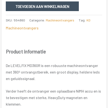
DRAADLOOS
TOEVOEGEN AAN WINKELWAGEN
DISPLAY
aantal
SKU:
554860
Categorie:
Machineontvangers
Tag:
K0
Machineontvangers
Product informatie
De LEVELFIX MD360R is een robuuste machineontvanger
met 360º ontvangstbereik, een groot display, heldere leds
en geluidssignaal.
Verder heeft de ontvanger een oplaadbare NiMH accu en is
te bevestigen met sterke, HeavyDuty magneten en
klemmen.