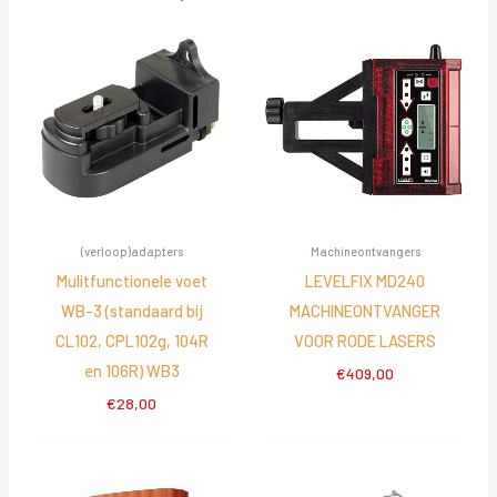
(verloop)adapters
Machineontvangers
Mulitfunctionele voet
LEVELFIX MD240
WB-3 (standaard bij
MACHINEONTVANGER
CL102, CPL102g, 104R
VOOR RODE LASERS
en 106R) WB3
€
409,00
€
28,00