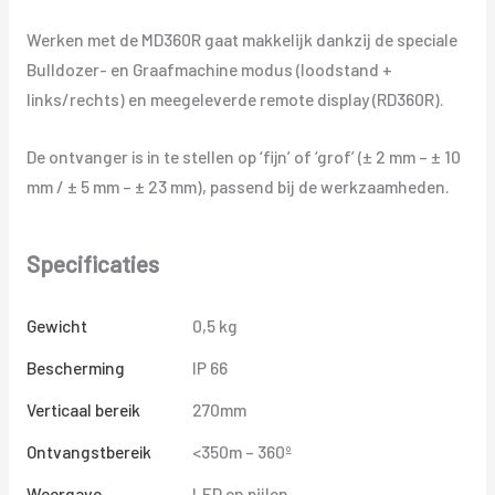
Werken met de MD360R gaat makkelijk dankzij de speciale
Bulldozer- en Graafmachine modus (loodstand +
links/rechts) en meegeleverde remote display (RD360R).
De ontvanger is in te stellen op ‘fijn’ of ‘grof’ (± 2 mm – ± 10
mm / ± 5 mm – ± 23 mm), passend bij de werkzaamheden.
Specificaties
Gewicht
0,5 kg
Bescherming
IP 66
Verticaal bereik
270mm
Ontvangstbereik
<350m – 360º
Weergave
LED en pijlen