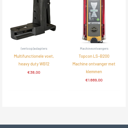
(verloop)adapters
Machineontvangers
Multifunctionele voet,
Topcon LS-B200
heavy duty WB12
Machine ontvanger met
klemmen
€
38,00
€
1.889,00