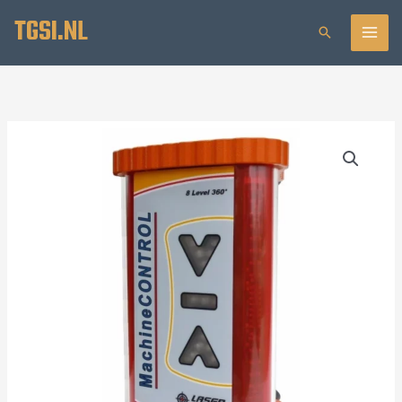
RC-
Ga
TGSI.NL
Zoeken
05B
naar
machineontvanger
de
aantal
inhoud