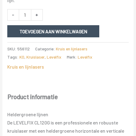
lijn.
LEVELFIX
-
+
CL120G
SET
TOEVOEGEN AAN WINKELWAGEN
MET
STATIEF
SKU:
556112
Categorie:
Kruis en lijnlasers
1,5M
Tags:
K0
,
Kruislaser
,
Levelfix
Merk:
Levelfix
aantal
Kruis en lijnlasers
Product informatie
Heldergroene lijnen
De LEVELFIX CL120G is een professionele en robuuste
kruislaser met een heldergroene horizontale en verticale