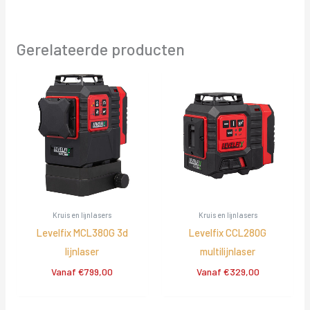
Gerelateerde producten
Kruis en lijnlasers
Kruis en lijnlasers
Levelfix MCL380G 3d
Levelfix CCL280G
lijnlaser
multilijnlaser
Vanaf
€
799,00
Vanaf
€
329,00