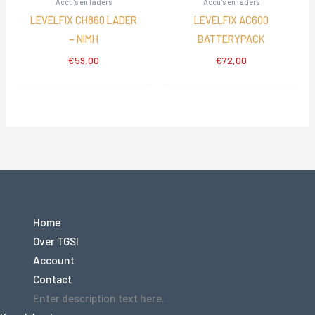
Accu's en laders
Accu's en laders
LEVELFIX CH860 LADER
LEVELFIX AC600
– NIMH
BATTERYPACK
€
59,00
€
72,00
Home
Over TGSI
Account
Contact
Enter description text here.