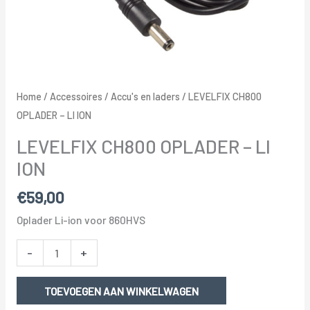
Home
/
Accessoires
/
Accu's en laders
/ LEVELFIX CH800
OPLADER – LI ION
LEVELFIX CH800 OPLADER – LI
ION
€
59,00
Oplader Li-ion voor 860HVS
LEVELFIX
-
+
CH800
OPLADER
TOEVOEGEN AAN WINKELWAGEN
-