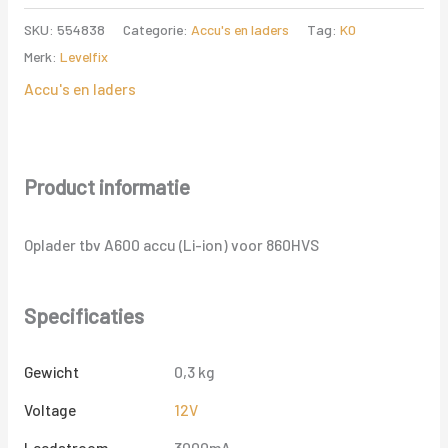
LI
SKU:
554838
Categorie:
Accu's en laders
Tag:
K0
ION
Merk:
Levelfix
aantal
Accu's en laders
Product informatie
Oplader tbv A600 accu (Li-ion) voor 860HVS
Specificaties
Gewicht
0,3 kg
Voltage
12V
Laadstroom
3000mA