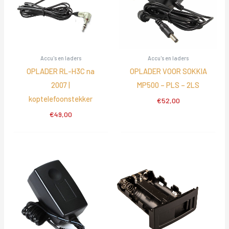
Accu's en laders
Accu's en laders
OPLADER RL-H3C na
OPLADER VOOR SOKKIA
2007 |
MP500 – PLS – 2LS
koptelefoonstekker
€
52,00
€
49,00