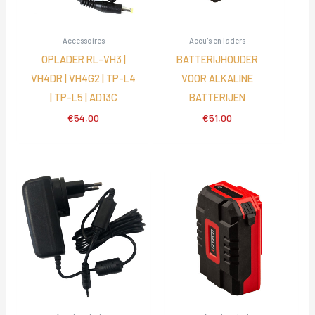
Accessoires
Accu's en laders
OPLADER RL-VH3 |
BATTERIJHOUDER
VH4DR | VH4G2 | TP-L4
VOOR ALKALINE
| TP-L5 | AD13C
BATTERIJEN
€
54,00
€
51,00