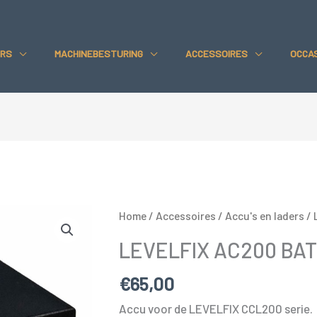
BATTE
aantal
RS
MACHINEBESTURING
ACCESSOIRES
OCCA
Home
/
Accessoires
/
Accu's en laders
/ 
LEVELFIX AC200 BA
€
65,00
Accu voor de LEVELFIX CCL200 serie.