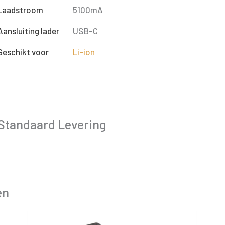
Laadstroom
5100mA
Aansluiting lader
USB-C
Geschikt voor
Li-ion
Standaard Levering
en