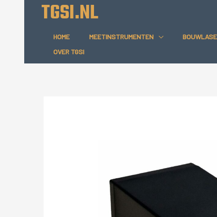
TGSI.NL
Ga
naar
de
HOME
MEETINSTRUMENTEN
BOUWLASE
inhoud
OVER TGSI