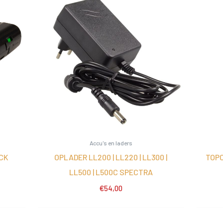
Accu's en laders
CK
OPLADER LL200 | LL220 | LL300 |
TOPC
LL500 | L500C SPECTRA
€
54,00