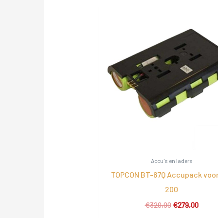
Accu's en laders
TOPCON BT-67Q Accupack voor
200
Oorspronkelijk
Huidig
€
320,00
€
279,00
prijs
prijs