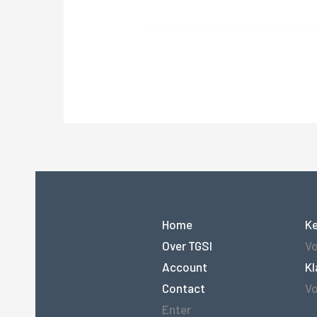
was:
is:
€320,00.
€279,
Home
K
Over TGSI
Vo
Account
Kl
Contact
Vo
Enter