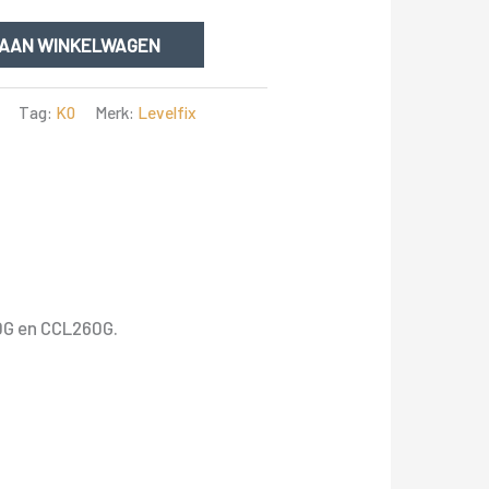
 AAN WINKELWAGEN
Tag:
K0
Merk:
Levelfix
0G en CCL260G.