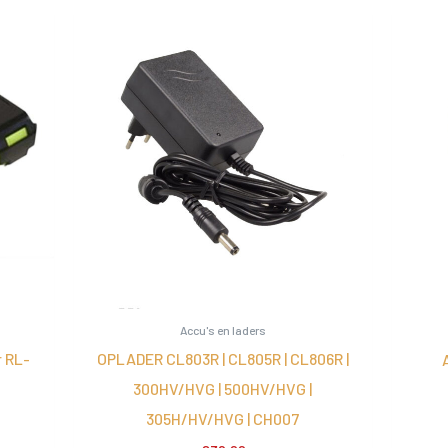
Accu's en laders
 RL-
OPLADER CL803R | CL805R | CL806R |
300HV/HVG | 500HV/HVG |
305H/HV/HVG | CH007
e
e