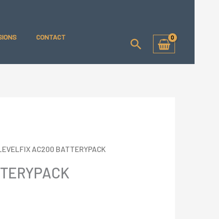
RYPACK
SIONS
CONTACT
Zoeken
LEVELFIX AC200 BATTERYPACK
TTERYPACK