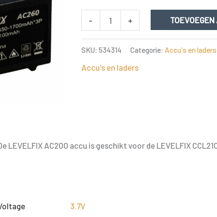
LEVELFIX
-
+
TOEVOEGEN
AC200
BATTERYPACK
SKU:
534314
Categorie:
Accu's en laders
aantal
Accu's en laders
De LEVELFIX AC200 accu is geschikt voor de LEVELFIX CCL21
Voltage
3.7V