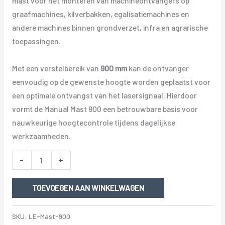
mast voor het monteren van machineontvangers op
graafmachines, kilverbakken, egalisatiemachines en
andere machines binnen grondverzet, infra en agrarische
toepassingen.
Met een verstelbereik van
900 mm
kan de ontvanger
eenvoudig op de gewenste hoogte worden geplaatst voor
een optimale ontvangst van het lasersignaal. Hierdoor
vormt de Manual Mast 900 een betrouwbare basis voor
nauwkeurige hoogtecontrole tijdens dagelijkse
werkzaamheden.
LaserElectronics
-
+
Manual
Mast
TOEVOEGEN AAN WINKELWAGEN
900
aantal
SKU:
LE-Mast-900