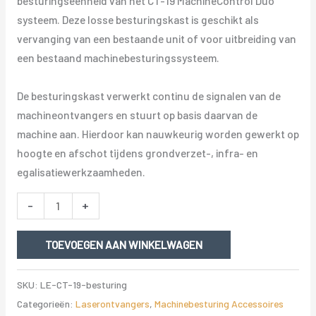
besturingseenheid van het CT-19 MachineControl Duo
systeem. Deze losse besturingskast is geschikt als
vervanging van een bestaande unit of voor uitbreiding van
een bestaand machinebesturingssysteem.
De besturingskast verwerkt continu de signalen van de
machineontvangers en stuurt op basis daarvan de
machine aan. Hierdoor kan nauwkeurig worden gewerkt op
hoogte en afschot tijdens grondverzet-, infra- en
egalisatiewerkzaamheden.
LaserElectronics
-
+
CT-
19
TOEVOEGEN AAN WINKELWAGEN
Besturingskast
aantal
SKU:
LE-CT-19-besturing
Categorieën:
Laserontvangers
,
Machinebesturing Accessoires