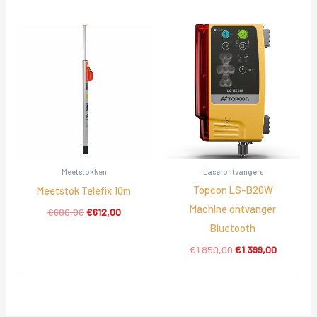
Meetstokken
Laserontvangers
Topcon LS-B20W
Meetstok Telefix 10m
Machine ontvanger
Oorspronkelijke
Huidige
€
680,00
€
612,00
prijs
prijs
Bluetooth
was:
is:
Oorspronkelijke
Huidige
€680,00.
€612,00.
€
1.850,00
€
1.399,00
prijs
prijs
was:
is:
€1.850,00.
€1.399,00