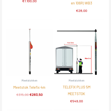
€
1.100,00
en 106R) WB3
€
28,00
Meetstokken
Meetstokken
TELEFIX PLUS 5M
Meetstok Telefix 4m
MEETSTOK
Oorspronkelijke
Huidige
€
315,00
€
283,50
prijs
prijs
€
549,00
was:
is:
€315,00.
€283,50.