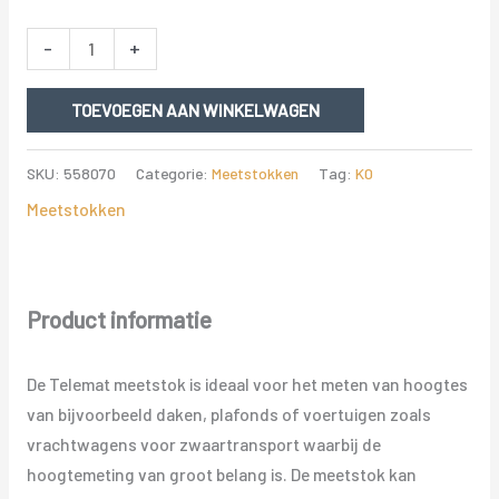
NESTLE
-
+
TELEMAT
aantal
TOEVOEGEN AAN WINKELWAGEN
SKU:
558070
Categorie:
Meetstokken
Tag:
K0
Meetstokken
Product informatie
De Telemat meetstok is ideaal voor het meten van hoogtes
van bijvoorbeeld daken, plafonds of voertuigen zoals
vrachtwagens voor zwaartransport waarbij de
hoogtemeting van groot belang is. De meetstok kan