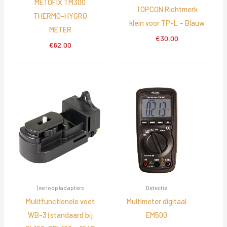
METOFIX TM300
TOPCON Richtmerk
THERMO-HYGRO
klein voor TP-L – Blauw
METER
€
30,00
€
62,00
(verloop)adapters
Detectie
Mulitfunctionele voet
Multimeter digitaal
WB-3 (standaard bij
EM500