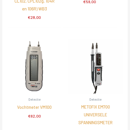
CL102, CPL102g, 104R
€
59,00
en 106R) WB3
€
28,00
Detectie
Detectie
METOFIX EM700
Vochtmeter VM100
UNIVERSELE
€
62,00
SPANNINGSMETER