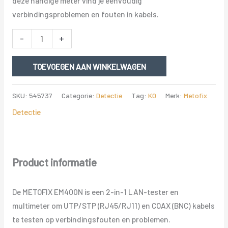
deze handige meter vind je eenvoudig
verbindingsproblemen en fouten in kabels.
METOFIX
-
+
EM400N
2-
TOEVOEGEN AAN WINKELWAGEN
IN-
1
SKU:
545737
Categorie:
Detectie
Tag:
K0
Merk:
Metofix
LAN-
Detectie
TESTER
EN
MULTIMETER
aantal
Product informatie
De METOFIX EM400N is een 2-in-1 LAN-tester en
multimeter om UTP/STP (RJ45/RJ11) en COAX (BNC) kabels
te testen op verbindingsfouten en problemen.