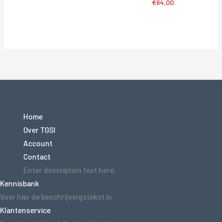
€
64,00
Home
Over TGSI
Account
Contact
Enter description text here.
Kennisbank
Voer hier de beschrijvingstekst in.
Klantenservice