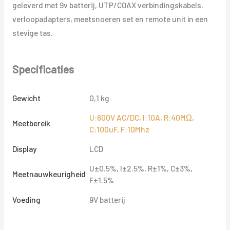
geleverd met 9v batterij, UTP/COAX verbindingskabels,
verloopadapters, meetsnoeren set en remote unit in een
stevige tas.
Specificaties
Gewicht
0,1 kg
U:600V AC/DC, I:10A, R:40MΩ,
Meetbereik
C:100uF, F:10Mhz
Display
LCD
U±0.5%, I±2.5%, R±1%, C±3%,
Meetnauwkeurigheid
F±1.5%
Voeding
9V batterij