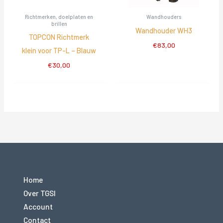
Richtmerken, doelplaten en
Wandhouders
brillen
Wandhouder WH3
TOPCON Richtmerk
€
83,00
klein voor TP-L – Blauw
€
30,00
Home
Over TGSI
Account
Contact