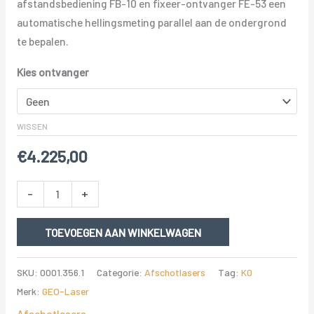
afstandsbediening FB-10 en fixeer-ontvanger FE-53 een
automatische hellingsmeting parallel aan de ondergrond
te bepalen.
Kies ontvanger
WISSEN
€
4.225,00
GEO
-
+
NL-
9V
TOEVOEGEN AAN WINKELWAGEN
Digitale
dubbel
SKU:
0001.356.1
Categorie:
Afschotlasers
Tag:
K0
afschotlaser
Merk:
GEO-Laser
tot
Afschotlasers