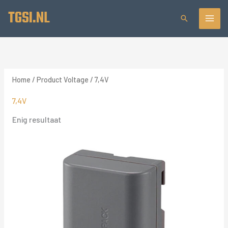
Ga
TGSI.NL
Zoeken
naar
de
inhoud
Home
/ Product Voltage / 7,4V
7,4V
Enig resultaat