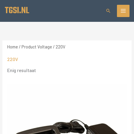
Ga
TGSI.NL
Zoeken
naar
de
inhoud
Home
/ Product Voltage / 220V
220V
Enig resultaat