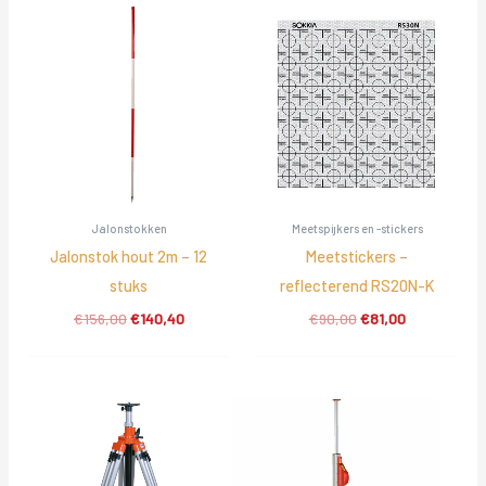
Jalonstokken
Meetspijkers en -stickers
Jalonstok hout 2m – 12
Meetstickers –
stuks
reflecterend RS20N-K
Oorspronkelijke
Huidige
Oorspronkelijke
Huidige
€
156,00
€
140,40
€
90,00
€
81,00
prijs
prijs
prijs
prijs
was:
is:
was:
is:
€156,00.
€140,40.
€90,00.
€81,00.