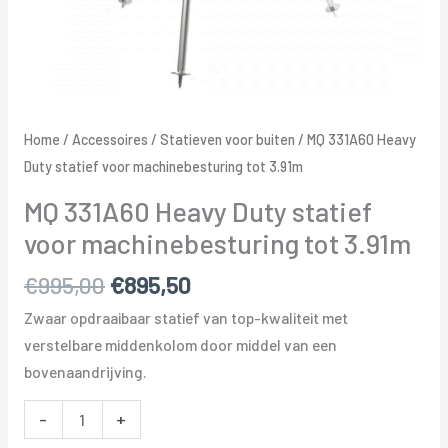
Home
/
Accessoires
/
Statieven voor buiten
/ MQ 331A60 Heavy
Duty statief voor machinebesturing tot 3.91m
MQ 331A60 Heavy Duty statief
voor machinebesturing tot 3.91m
Oorspronkelijke
Huidige
€
995,00
€
895,50
prijs
prijs
Zwaar opdraaibaar statief van top-kwaliteit met
was:
is:
verstelbare middenkolom door middel van een
€995,00.
€895,50.
bovenaandrijving.
MQ
-
+
331A60