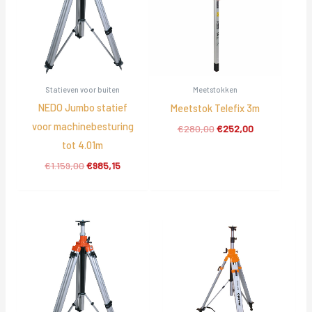
Statieven voor buiten
Meetstokken
NEDO Jumbo statief
Meetstok Telefix 3m
voor machinebesturing
Oorspronkelijke
Huidige
€
280,00
€
252,00
prijs
prijs
tot 4.01m
was:
is:
Oorspronkelijke
Huidige
€
1.159,00
€
985,15
€280,00.
€252,00.
prijs
prijs
was:
is:
€1.159,00.
€985,15.