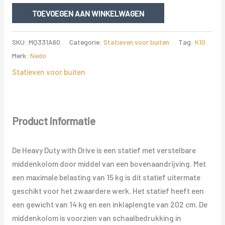
Heavy
TOEVOEGEN AAN WINKELWAGEN
Duty
statief
SKU:
MQ331A60
Categorie:
Statieven voor buiten
Tag:
K10
voor
Merk:
Nedo
machinebesturing
Statieven voor buiten
tot
3.91m
aantal
Product informatie
De Heavy Duty with Drive is een statief met verstelbare
middenkolom door middel van een bovenaandrijving. Met
een maximale belasting van 15 kg is dit statief uitermate
geschikt voor het zwaardere werk. Het statief heeft een
een gewicht van 14 kg en een inklaplengte van 202 cm. De
middenkolom is voorzien van schaalbedrukking in