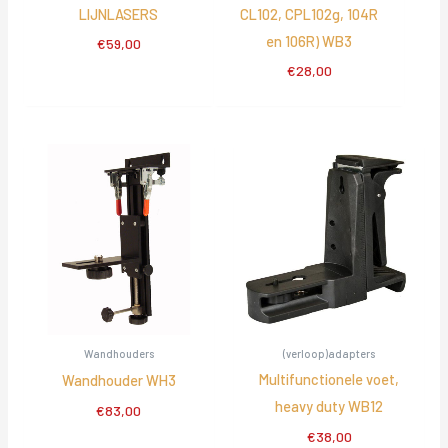
LIJNLASERS
CL102, CPL102g, 104R
en 106R) WB3
€
59,00
€
28,00
Wandhouders
(verloop)adapters
Multifunctionele voet,
Wandhouder WH3
heavy duty WB12
€
83,00
€
38,00