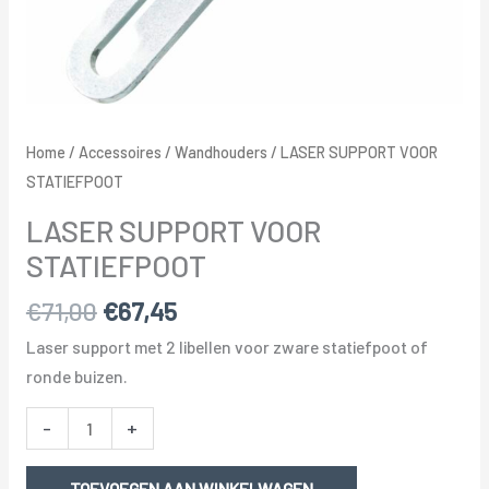
Home
/
Accessoires
/
Wandhouders
/ LASER SUPPORT VOOR
STATIEFPOOT
LASER SUPPORT VOOR
STATIEFPOOT
Oorspronkelijke
Huidige
€
71,00
€
67,45
prijs
prijs
Laser support met 2 libellen voor zware statiefpoot of
was:
is:
ronde buizen.
€71,00.
€67,45.
LASER
-
+
SUPPORT
VOOR
TOEVOEGEN AAN WINKELWAGEN