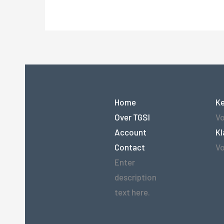
Home
K
Over TGSI
Vo
Account
Kl
Contact
Vo
Enter
description
text here.