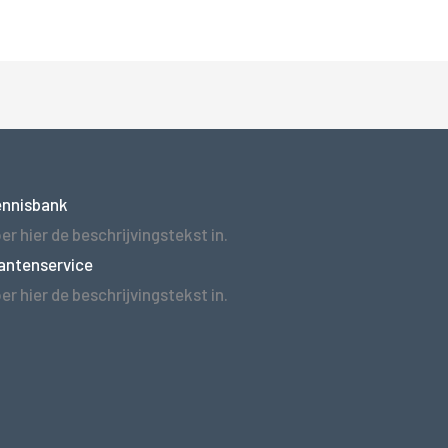
ennisbank
er hier de beschrijvingstekst in.
antenservice
er hier de beschrijvingstekst in.