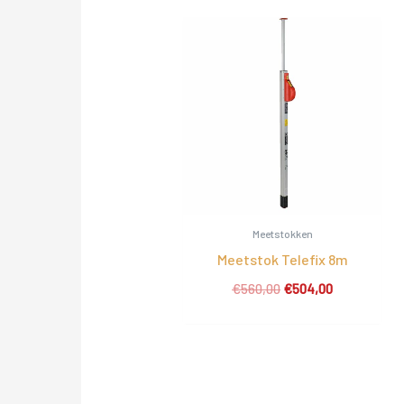
Meetstokken
Meetstok Telefix 8m
Oorspronkelijke
Huidige
€
560,00
€
504,00
prijs
prijs
was:
is:
€560,00.
€504,00.