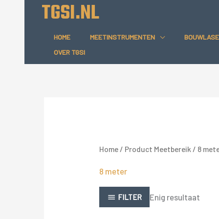
TGSI.NL
Ga
naar
de
HOME
MEETINSTRUMENTEN
BOUWLASE
inhoud
OVER TGSI
Home
/ Product Meetbereik / 8 met
8 meter
Enig resultaat
FILTER