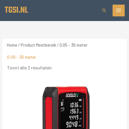
Ga
TGSI.NL
Zoeken
naar
de
inhoud
Home
/ Product Meetbereik / 0.05 - 35 meter
0.05 - 35 meter
Gesorteerd
Toont alle 2 resultaten
op
prijs:
laag
naar
hoog