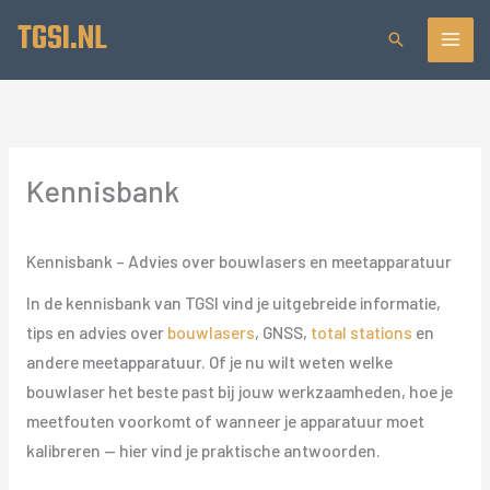
Ga
TGSI.NL
Zoeken
naar
de
inhoud
Kennisbank
Kennisbank – Advies over bouwlasers en meetapparatuur
In de kennisbank van TGSI vind je uitgebreide informatie,
tips en advies over
bouwlasers
, GNSS,
total stations
en
andere meetapparatuur. Of je nu wilt weten welke
bouwlaser het beste past bij jouw werkzaamheden, hoe je
meetfouten voorkomt of wanneer je apparatuur moet
kalibreren — hier vind je praktische antwoorden.